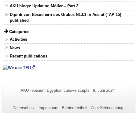
AKU blogs: Updating Möller – Part 2
Dipinti von Besuchern des Grabes N13.1 in Assiut (TAP 15)
published
Categories
Activities
News
Recent publications
Zusätzliche
Seiten-
Letzte
AKU - Ancient Egyptian cursive scripts
9. Juni 2024
Name:
Aktualisierung:
Informationen
zu
Datenschutz
Impressum
Barrierefreiheit
Zum Seitenanfang
dieser
Seite