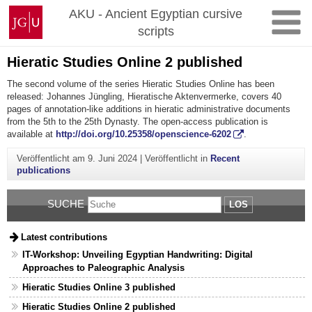
Zum
Johannes
AKU - Ancient Egyptian cursive
Inhalt
Gutenberg-
scripts
springen
Universität
Mainz
Hieratic Studies Online 2 published
The second volume of the series Hieratic Studies Online has been
released: Johannes Jüngling, Hieratische Aktenvermerke, covers 40
pages of annotation-like additions in hieratic administrative documents
from the 5th to the 25th Dynasty. The open-access publication is
available at
http://doi.org/10.25358/openscience-6202
.
Veröffentlicht am
9. Juni 2024
|
Veröffentlicht in
Recent
publications
SUCHE
LOS
Latest contributions
IT-Workshop: Unveiling Egyptian Handwriting: Digital
Approaches to Paleographic Analysis
Hieratic Studies Online 3 published
Hieratic Studies Online 2 published